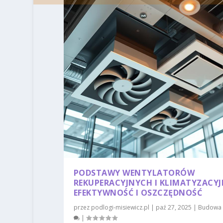
PODSTAWY WENTYLATORÓW
REKUPERACYJNYCH I KLIMATYZACYJ
EFEKTYWNOŚĆ I OSZCZĘDNOŚĆ
przez
podlogi-misiewicz.pl
|
paź 27, 2025
|
Budowa 
|