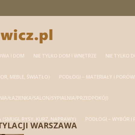
OWA I DOM
NIE TYLKO DOM I WNĘTRZE
NIE TYLKO 
OR, MEBLE, ŚWIATŁO)
PODŁOGI – MATERIAŁY I PORÓW
HNIA/ŁAZIENKA/SALON/SYPIALNIA/PRZEDPOKÓJ)
A (SMUGI, RYSY, KURZ, NAPRAWY)
PODŁOGI – WYBÓR I
TYLACJI WARSZAWA