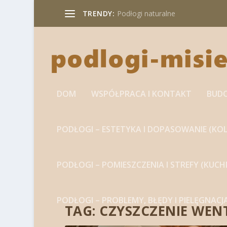
TRENDY:
Podłogi naturalne
DOM
WSPÓŁPRACA I KONTAKT
BUD
PODŁOGI – ESTETYKA I DOPASOWANIE (KOL
PODŁOGI – POMIESZCZENIA I STREFY (KUC
PODŁOGI – PROBLEMY, BŁĘDY I PIELĘGNACJ
TAG:
CZYSZCZENIE WEN