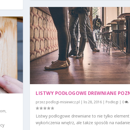
LISTWY PODŁOGOWE DREWNIANE POZ
przez
podlogi-misiewicz.pl
|
lis 28, 2016
|
Podłogi
|
0
dom
,
Listwy podłogowe drewniane to nie tylko element
wykończenia wnętrz, ale także sposób na nadanie.
ący