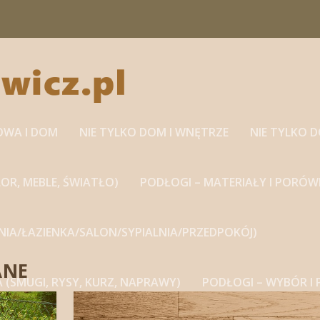
OWA I DOM
NIE TYLKO DOM I WNĘTRZE
NIE TYLKO 
OR, MEBLE, ŚWIATŁO)
PODŁOGI – MATERIAŁY I PORÓW
HNIA/ŁAZIENKA/SALON/SYPIALNIA/PRZEDPOKÓJ)
ANE
A (SMUGI, RYSY, KURZ, NAPRAWY)
PODŁOGI – WYBÓR I