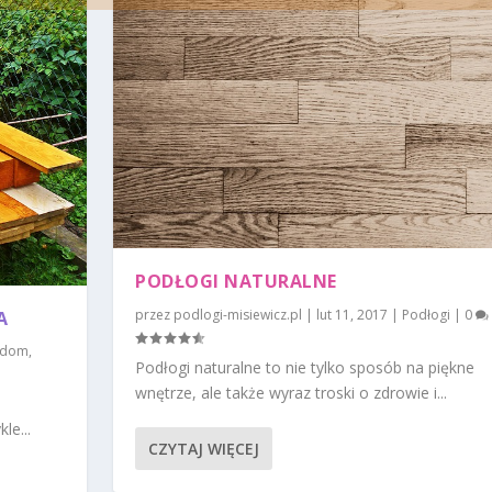
PODŁOGI NATURALNE
przez
podlogi-misiewicz.pl
|
lut 11, 2017
|
Podłogi
|
0
A
 dom
,
Podłogi naturalne to nie tylko sposób na piękne
wnętrze, ale także wyraz troski o zdrowie i...
le...
CZYTAJ WIĘCEJ