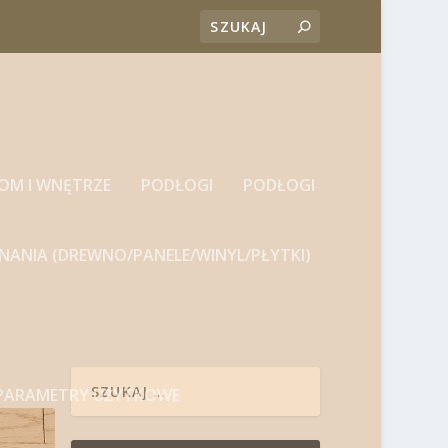
DOM I WNĘTRZE
PODŁOGI
PODŁOGI
NANIA (DREWNO/PANELE/WINYL/PŁYTKI)
 PARAMETRY UŻYTKOWE