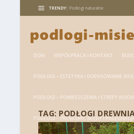
TRENDY:
Podłogi naturalne
DOM
WSPÓŁPRACA I KONTAKT
BUD
PODŁOGI – ESTETYKA I DOPASOWANIE (KOL
PODŁOGI – POMIESZCZENIA I STREFY (KUC
TAG:
PODŁOGI DREWNI
PODŁOGI – PROBLEMY, BŁĘDY I PIELĘGNACJ