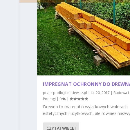
IMPREGNAT OCHRONNY DO DREWN
przez
podlogi-misiewicz.pl
|
lut 20, 2017
|
Budowa i
Podłogi
|
0
|
Drewno to materiał o wyjątkowych walorach
estetycznych i użytkowych, ale również niezwyk
CZYTAJ WIĘCEJ