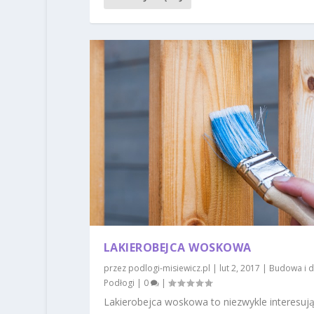
LAKIEROBEJCA WOSKOWA
przez
podlogi-misiewicz.pl
|
lut 2, 2017
|
Budowa i 
Podłogi
|
0
|
Lakierobejca woskowa to niezwykle interesuj