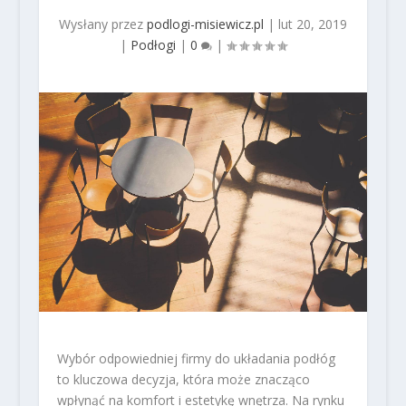
Wysłany przez
podlogi-misiewicz.pl
|
lut 20, 2019
|
Podłogi
|
0
|
Wybór odpowiedniej firmy do układania podłóg
to kluczowa decyzja, która może znacząco
wpłynąć na komfort i estetykę wnętrza. Na rynku