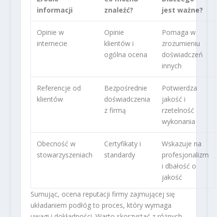
informacji
znaleźć?
jest ważne?
Opinie w
Opinie
Pomaga w
internecie
klientów i
zrozumieniu
ogólna ocena
doświadczeń
innych
Referencje od
Bezpośrednie
Potwierdza
klientów
doświadczenia
jakość i
z firmą
rzetelność
wykonania
Obecność w
Certyfikaty i
Wskazuje na
stowarzyszeniach
standardy
profesjonalizm
i dbałość o
jakość
Sumując, ocena reputacji firmy zajmującej się
układaniem podłóg to proces, który wymaga
uwagi i dokładności. Warto skorzystać z różnych