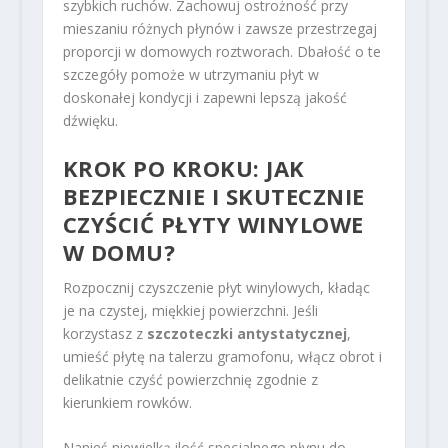
szybkich ruchów. Zachowuj ostrożność przy
mieszaniu różnych płynów i zawsze przestrzegaj
proporcji w domowych roztworach. Dbałość o te
szczegóły pomoże w utrzymaniu płyt w
doskonałej kondycji i zapewni lepszą jakość
dźwięku.
KROK PO KROKU: JAK
BEZPIECZNIE I SKUTECZNIE
CZYŚCIĆ PŁYTY WINYLOWE
W DOMU?
Rozpocznij czyszczenie płyt winylowych, kładąc
je na czystej, miękkiej powierzchni. Jeśli
korzystasz z
szczoteczki antystatycznej
,
umieść płytę na talerzu gramofonu, włącz obrot i
delikatnie czyść powierzchnię zgodnie z
kierunkiem rowków.
Nanieś niewielką ilość specjalnego płynu do