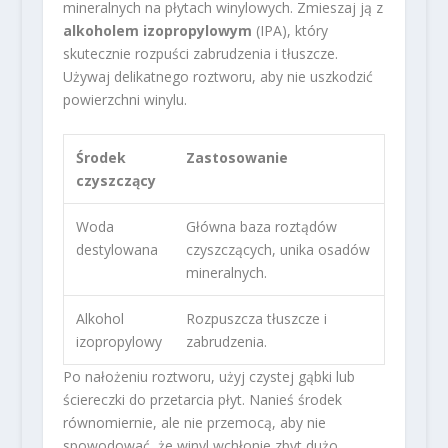
mineralnych na płytach winylowych. Zmieszaj ją z
alkoholem izopropylowym
(IPA), który
skutecznie rozpuści zabrudzenia i tłuszcze.
Używaj delikatnego roztworu, aby nie uszkodzić
powierzchni winylu.
Środek
Zastosowanie
czyszczący
Woda
Główna baza roztądów
destylowana
czyszczących, unika osadów
mineralnych.
Alkohol
Rozpuszcza tłuszcze i
izopropylowy
zabrudzenia.
Po nałożeniu roztworu, użyj czystej gąbki lub
ściereczki do przetarcia płyt. Nanieś środek
równomiernie, ale nie przemocą, aby nie
spowodować, że winyl wchłonie zbyt dużo