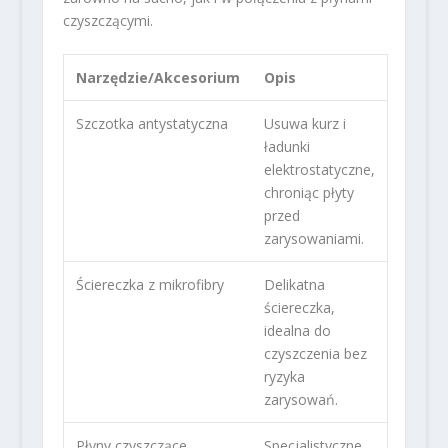
czyszczącymi.
Narzędzie/Akcesorium
Opis
Szczotka antystatyczna
Usuwa kurz i
ładunki
elektrostatyczne,
chroniąc płyty
przed
zarysowaniami.
Ściereczka z mikrofibry
Delikatna
ściereczka,
idealna do
czyszczenia bez
ryzyka
zarysowań.
Płyny czyszczące
Specjalistyczne