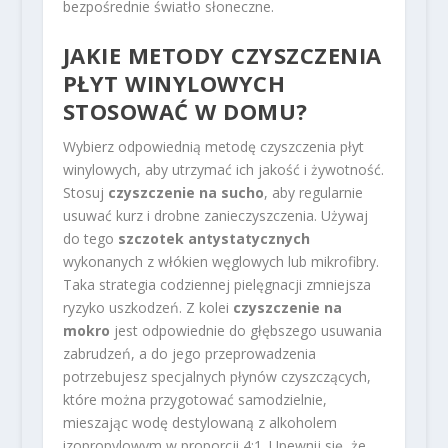
bezpośrednie światło słoneczne.
JAKIE METODY CZYSZCZENIA
PŁYT WINYLOWYCH
STOSOWAĆ W DOMU?
Wybierz odpowiednią metodę czyszczenia płyt
winylowych, aby utrzymać ich jakość i żywotność.
Stosuj
czyszczenie na sucho
, aby regularnie
usuwać kurz i drobne zanieczyszczenia. Używaj
do tego
szczotek antystatycznych
wykonanych z włókien węglowych lub mikrofibry.
Taka strategia codziennej pielęgnacji zmniejsza
ryzyko uszkodzeń. Z kolei
czyszczenie na
mokro
jest odpowiednie do głębszego usuwania
zabrudzeń, a do jego przeprowadzenia
potrzebujesz specjalnych płynów czyszczących,
które można przygotować samodzielnie,
mieszając wodę destylowaną z alkoholem
izopropylowym w proporcji 4:1. Upewnij się, że