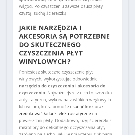
wilgoci. Po czyszczeniu zawsze osusz płyty
czystą, suchą ściereczką.
JAKIE NARZĘDZIA I
AKCESORIA SĄ POTRZEBNE
DO SKUTECZNEGO
CZYSZCZENIA PŁYT
WINYLOWYCH?
Poniesiesz skuteczne czyszczenie płyt
winylowych, wykorzystując odpowiednie
narzędzia do czyszczenia
i
akcesoria do
czyszczenia
. Najważniejsze z nich to szczotka
antystatyczna, wykonana z włókien węglowych
lub weluru, która pomoże
usunąć kurz oraz
zredukować ładunki elektrostatyczne
na
powierzchni płyty. Dodatkowo, użyj ściereczki z
mikrofibry do delikatnego oczyszczania płyt,
zarówno na sucho, jak i w połączeniu z płynami