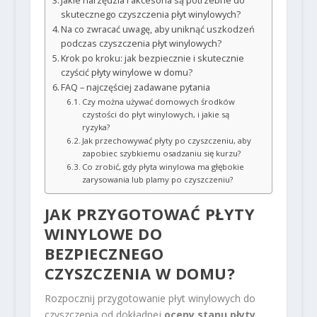
Jakie narzędzia i akcesoria są potrzebne do
skutecznego czyszczenia płyt winylowych?
Na co zwracać uwagę, aby uniknąć uszkodzeń
podczas czyszczenia płyt winylowych?
Krok po kroku: jak bezpiecznie i skutecznie
czyścić płyty winylowe w domu?
FAQ – najczęściej zadawane pytania
Czy można używać domowych środków
czystości do płyt winylowych, i jakie są
ryzyka?
Jak przechowywać płyty po czyszczeniu, aby
zapobiec szybkiemu osadzaniu się kurzu?
Co zrobić, gdy płyta winylowa ma głębokie
zarysowania lub plamy po czyszczeniu?
JAK PRZYGOTOWAĆ PŁYTY
WINYLOWE DO
BEZPIECZNEGO
CZYSZCZENIA W DOMU?
Rozpocznij przygotowanie płyt winylowych do
czyszczenia od dokładnej
oceny stanu płyty
.