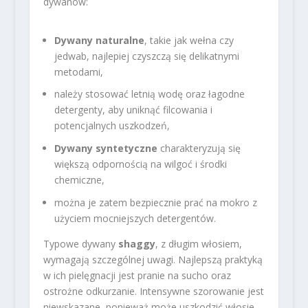
dywanów:
Dywany naturalne
, takie jak wełna czy
jedwab, najlepiej czyszczą się delikatnymi
metodami,
należy stosować letnią wodę oraz łagodne
detergenty, aby uniknąć filcowania i
potencjalnych uszkodzeń,
Dywany syntetyczne
charakteryzują się
większą odpornością na wilgoć i środki
chemiczne,
można je zatem bezpiecznie prać na mokro z
użyciem mocniejszych detergentów.
Typowe dywany
shaggy
, z długim włosiem,
wymagają szczególnej uwagi. Najlepszą praktyką
w ich pielęgnacji jest pranie na sucho oraz
ostrożne odkurzanie. Intensywne szorowanie jest
niewskazane, ponieważ może uszkodzić włosie.