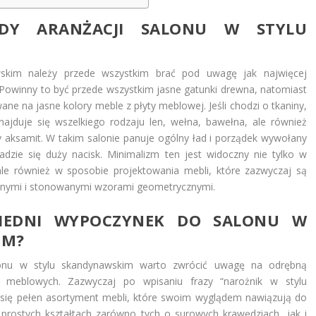
SADY ARANŻACJI SALONU W STYLU
skim należy przede wszystkim brać pod uwagę jak najwięcej
n. Powinny to być przede wszystkim jasne gatunki drewna, natomiast
ne na jasne kolory meble z płyty meblowej. Jeśli chodzi o tkaniny,
ajduje się wszelkiego rodzaju len, wełna, bawełna, ale również
y aksamit. W takim salonie panuje ogólny ład i porządek wywołany
zie się duży nacisk. Minimalizm ten jest widoczny nie tylko w
, ale również w sposobie projektowania mebli, które zazwyczaj są
katnymi i stonowanymi wzorami geometrycznymi.
IEDNI WYPOCZYNEK DO SALONU W
IM?
nu w stylu skandynawskim warto zwrócić uwagę na odrębną
 meblowych. Zazwyczaj po wpisaniu frazy “narożnik w stylu
ię pełen asortyment mebli, które swoim wyglądem nawiązują do
prostych kształtach zarówno tych o surowych krawędziach, jak i