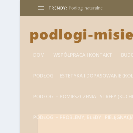
TRENDY:
Podłogi naturalne
DOM
WSPÓŁPRACA I KONTAKT
BUD
PODŁOGI – ESTETYKA I DOPASOWANIE (KOL
PODŁOGI – POMIESZCZENIA I STREFY (KUC
PODŁOGI – PROBLEMY, BŁĘDY I PIELĘGNACJ