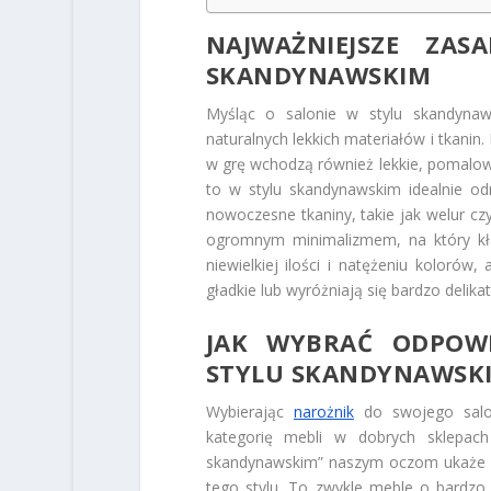
NAJWAŻNIEJSZE ZA
SKANDYNAWSKIM
Myśląc o salonie w stylu skandynaw
naturalnych lekkich materiałów i tkani
w grę wchodzą również lekkie, pomalowa
to w stylu skandynawskim idealnie odn
nowoczesne tkaniny, takie jak welur cz
ogromnym minimalizmem, na który kład
niewielkiej ilości i natężeniu kolorów
gładkie lub wyróżniają się bardzo deli
JAK WYBRAĆ ODPOW
STYLU SKANDYNAWSK
Wybierając
narożnik
do swojego salo
kategorię mebli w dobrych sklepach
skandynawskim” naszym oczom ukaże s
tego stylu. To zwykle meble o bardzo 