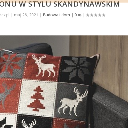
LONU W STYLU SKANDYNAWSKIM
icz.pl
|
maj 26, 2021
|
Budowa i dom
|
0
|