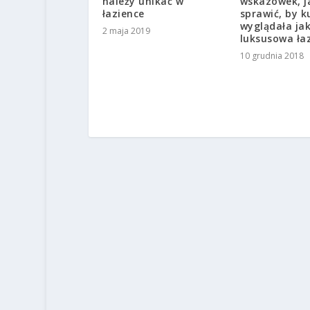
należy unikać w
wskazówek, j
łazience
sprawić, by k
wyglądała ja
2 maja 2019
luksusowa ła
10 grudnia 2018