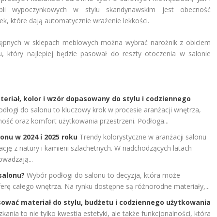
bli wypoczynkowych w stylu skandynawskim jest obecność
ek, które dają automatycznie wrażenie lekkości.
stępnych w sklepach meblowych można wybrać narożnik z obiciem
, który najlepiej będzie pasował do reszty otoczenia w salonie
teriał, kolor i wzór dopasowany do stylu i codziennego
dłogi do salonu to kluczowy krok w procesie aranżacji wnętrza,
ność oraz komfort użytkowania przestrzeni. Podłoga...
onu w 2024 i 2025 roku
Trendy kolorystyczne w aranżacji salonu
ację z natury i kamieni szlachetnych. W nadchodzących latach
wadzają...
salonu?
Wybór podłogi do salonu to decyzja, która może
rę całego wnętrza. Na rynku dostępne są różnorodne materiały,...
ować materiał do stylu, budżetu i codziennego użytkowania
nia to nie tylko kwestia estetyki, ale także funkcjonalności, która