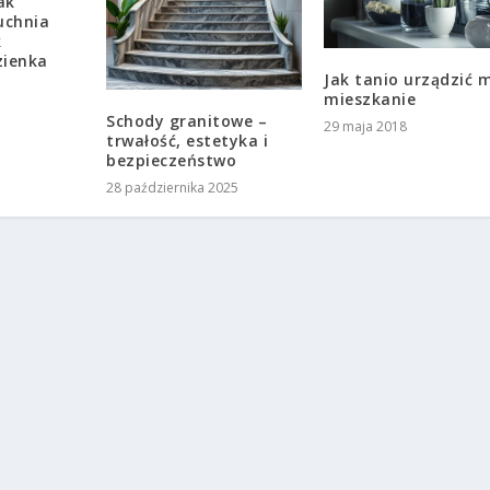
ak
uchnia
k
zienka
Jak tanio urządzić 
mieszkanie
Schody granitowe –
29 maja 2018
trwałość, estetyka i
bezpieczeństwo
28 października 2025