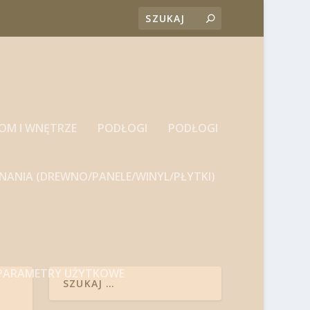
DOM I WNĘTRZE
PODŁOGI
PODŁOGI
NANIA (DREWNO/PANELE/WINYL/PŁYTKI)
 PARAMETRY UŻYTKOWE