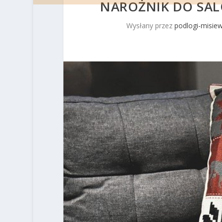
NAROŻNIK DO SA
Wysłany przez
podlogi-misiew