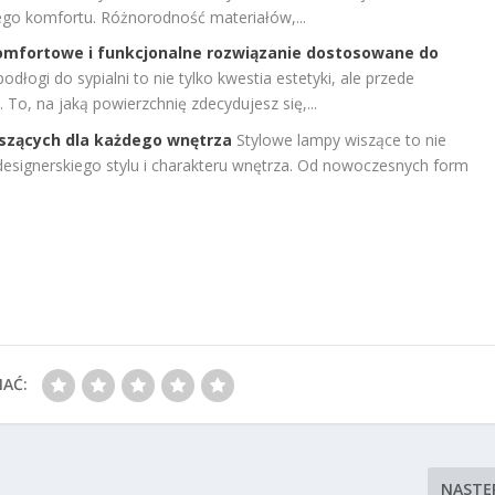
go komfortu. Różnorodność materiałów,...
komfortowe i funkcjonalne rozwiązanie dostosowane do
dłogi do sypialni to nie tylko kwestia estetyki, ale przede
 To, na jaką powierzchnię zdecydujesz się,...
iszących dla każdego wnętrza
Stylowe lampy wiszące to nie
z designerskiego stylu i charakteru wnętrza. Od nowoczesnych form
IAĆ:
NASTĘ