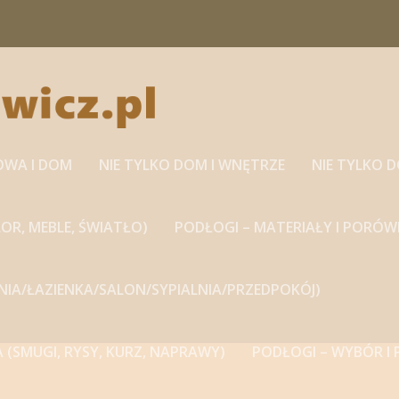
OWA I DOM
NIE TYLKO DOM I WNĘTRZE
NIE TYLKO 
OR, MEBLE, ŚWIATŁO)
PODŁOGI – MATERIAŁY I PORÓW
HNIA/ŁAZIENKA/SALON/SYPIALNIA/PRZEDPOKÓJ)
A (SMUGI, RYSY, KURZ, NAPRAWY)
PODŁOGI – WYBÓR I