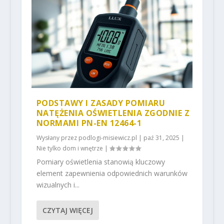
PODSTAWY I ZASADY POMIARU
NATĘŻENIA OŚWIETLENIA ZGODNIE Z
NORMAMI PN-EN 12464-1
Wysłany przez
podlogi-misiewicz.pl
|
paź 31, 2025
|
Nie tylko dom i wnętrze
|
Pomiary oświetlenia stanowią kluczowy
element zapewnienia odpowiednich warunków
wizualnych i...
CZYTAJ WIĘCEJ