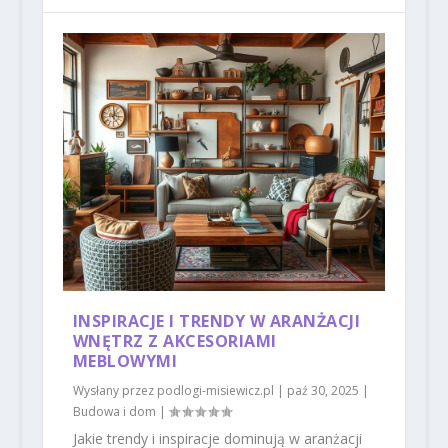
INSPIRACJE I TRENDY W ARANŻACJI
WNĘTRZ Z AKCESORIAMI
MEBLOWYMI
Wysłany przez
podlogi-misiewicz.pl
|
paź 30, 2025
|
Budowa i dom
|
Jakie trendy i inspiracje dominują w aranżacji