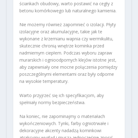
ściankach obudowy, warto postawić na cegły z
betonu komórkowego lub naturalnego kamienia.
Nie możemy również zapomnieć o izolacji. Płyty
izolacyjne oraz akumulacyjne, takie jak te
wykonane z krzemianu wapnia czy wermikulitu,
skutecznie chronią wnętrze kominka przed
nadmiernym ciepłem. Podczas wyboru zapraw
murarskich i ognioodpornych klejów istotne jest,
aby zapewniały one mocne połączenia pomiędzy
poszczególnymi elementami oraz były odporne
na wysokie temperatury.
Warto przyjrzeć się ich specyfikacjom, aby
spełniały normy bezpieczeństwa.
Na koniec, nie zapominajmy o materiałach
wykończeniowych. Tynki, farby ogniotrwałe i
dekoracyjne akcenty nadadzą kominkowi
atrakcyjny wygląd i muszą jednocześnie znosić