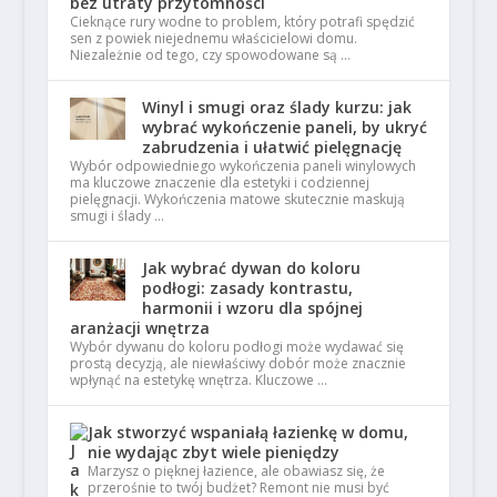
bez utraty przytomności
Cieknące rury wodne to problem, który potrafi spędzić
sen z powiek niejednemu właścicielowi domu.
Niezależnie od tego, czy spowodowane są …
Winyl i smugi oraz ślady kurzu: jak
wybrać wykończenie paneli, by ukryć
zabrudzenia i ułatwić pielęgnację
Wybór odpowiedniego wykończenia paneli winylowych
ma kluczowe znaczenie dla estetyki i codziennej
pielęgnacji. Wykończenia matowe skutecznie maskują
smugi i ślady …
Jak wybrać dywan do koloru
podłogi: zasady kontrastu,
harmonii i wzoru dla spójnej
aranżacji wnętrza
Wybór dywanu do koloru podłogi może wydawać się
prostą decyzją, ale niewłaściwy dobór może znacznie
wpłynąć na estetykę wnętrza. Kluczowe …
Jak stworzyć wspaniałą łazienkę w domu,
nie wydając zbyt wiele pieniędzy
Marzysz o pięknej łazience, ale obawiasz się, że
przerośnie to twój budżet? Remont nie musi być