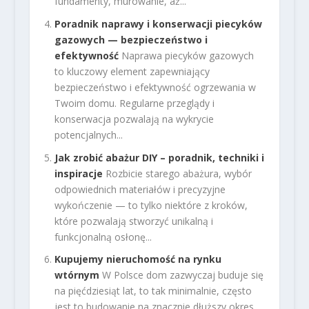
fundamenty, murowanie, aż...
Poradnik naprawy i konserwacji piecyków
gazowych — bezpieczeństwo i
efektywność
Naprawa piecyków gazowych
to kluczowy element zapewniający
bezpieczeństwo i efektywność ogrzewania w
Twoim domu. Regularne przeglądy i
konserwacja pozwalają na wykrycie
potencjalnych...
Jak zrobić abażur DIY – poradnik, techniki i
inspiracje
Rozbicie starego abażura, wybór
odpowiednich materiałów i precyzyjne
wykończenie — to tylko niektóre z kroków,
które pozwalają stworzyć unikalną i
funkcjonalną osłonę...
Kupujemy nieruchomość na rynku
wtórnym
W Polsce dom zazwyczaj buduje się
na pięćdziesiąt lat, to tak minimalnie, często
jest to budowanie na znacznie dłuższy okres