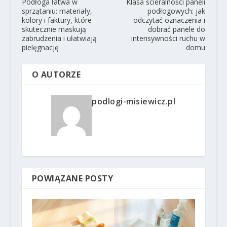
Podłoga łatwa w
Klasa ścieralności paneli
sprzątaniu: materiały,
podłogowych: jak
kolory i faktury, które
odczytać oznaczenia i
skutecznie maskują
dobrać panele do
zabrudzenia i ułatwiają
intensywności ruchu w
pielęgnację
domu
O AUTORZE
podlogi-misiewicz.pl
POWIĄZANE POSTY