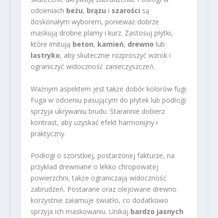
odcieniach
beżu
,
brązu
i
szarości
są
doskonałym wyborem, ponieważ dobrze
maskują drobne plamy i kurz. Zastosuj płytki,
które imitują
beton
,
kamień
,
drewno
lub
lastryko
, aby skutecznie rozproszyć wzrok i
ograniczyć widoczność zanieczyszczeń.
Ważnym aspektem jest także dobór kolorów fugi.
Fuga w odcieniu pasującym do płytek lub podłogi
sprzyja ukrywaniu brudu. Starannie dobierz
kontrast, aby uzyskać efekt harmonijny i
praktyczny.
Podłogi o szorstkiej, postarzonej fakturze, na
przykład drewniane o lekko chropowatej
powierzchni, także ograniczają widoczność
zabrudzeń. Postarane oraz olejowane drewno
korzystnie załamuje światło, co dodatkowo
sprzyja ich maskowaniu. Unikaj
bardzo jasnych