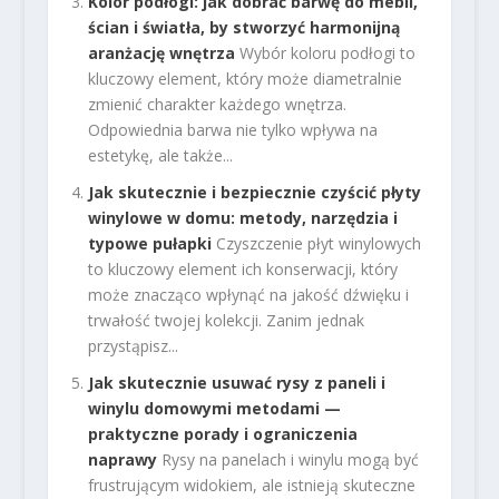
Kolor podłogi: jak dobrać barwę do mebli,
ścian i światła, by stworzyć harmonijną
aranżację wnętrza
Wybór koloru podłogi to
kluczowy element, który może diametralnie
zmienić charakter każdego wnętrza.
Odpowiednia barwa nie tylko wpływa na
estetykę, ale także...
Jak skutecznie i bezpiecznie czyścić płyty
winylowe w domu: metody, narzędzia i
typowe pułapki
Czyszczenie płyt winylowych
to kluczowy element ich konserwacji, który
może znacząco wpłynąć na jakość dźwięku i
trwałość twojej kolekcji. Zanim jednak
przystąpisz...
Jak skutecznie usuwać rysy z paneli i
winylu domowymi metodami —
praktyczne porady i ograniczenia
naprawy
Rysy na panelach i winylu mogą być
frustrującym widokiem, ale istnieją skuteczne