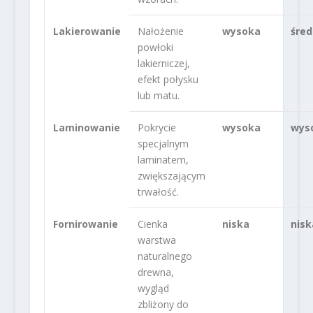
Lakierowanie
Nałożenie
wysoka
śred
powłoki
lakierniczej,
efekt połysku
lub matu.
Laminowanie
Pokrycie
wysoka
wys
specjalnym
laminatem,
zwiększającym
trwałość.
Fornirowanie
Cienka
niska
nisk
warstwa
naturalnego
drewna,
wygląd
zbliżony do