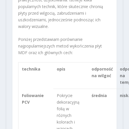
popularnych technik, które skutecznie chronią
płyty przed wilgocią, zabrudzeniami i
uszkodzeniami, jednocześnie podnosząc ich
walory wizualne.
Poniżej przedstawiam porównanie
najpopularniejszych metod wykończenia płyt
MDF oraz ich głównych cech:
technika
opis
odporność
odp
na wilgoć
na
tem
Foliowanie
Pokrycie
średnia
nisk
PCV
dekoracyjną
folią w
różnych
kolorach i
wzorach.