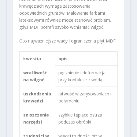
krawędziach wymaga zastosowania
odpowiednich gruntów. Malowanie farbami
lateksowymi również może stanowić problem,
gdyż MDF potrafi szybko wchłaniać wilgoć.
Oto najważniejsze wady i ograniczenia płyt MDF.
kwestia
opis
wrażliwość
pęcznienie i deformacja
na wilgoć
przy kontakcie z wodą
uszkodzenia
łatwość w zarysowaniach i
krawędzi
odłamaniu
zniszczenie
szybkie tępiące ostrza
narzędzi
podczas obróbki
trudności w
więcej trudności niż w