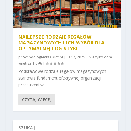
NAJLEPSZE RODZAJE REGAŁÓW
MAGAZYNOWYCH I ICH WYBÓR DLA
OPTYMALNEJ LOGISTYKI
przez
podlogi-misiewicz.pl
|
lis 17, 2025
|
Nie tylko dom i
wnętrze
|
0
|
Podstawowe rodzaje regałów magazynowych
stanowią fundament efektywnej organizacji
przestrzeni w...
CZYTAJ WIĘCEJ