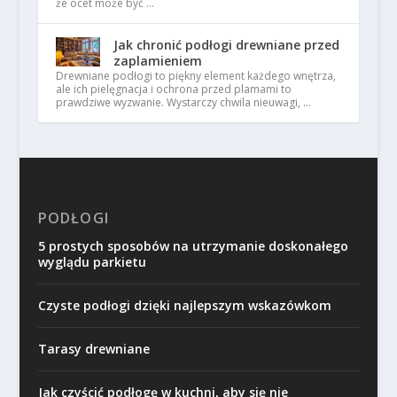
że ocet może być …
Jak chronić podłogi drewniane przed
zaplamieniem
Drewniane podłogi to piękny element każdego wnętrza,
ale ich pielęgnacja i ochrona przed plamami to
prawdziwe wyzwanie. Wystarczy chwila nieuwagi, …
PODŁOGI
5 prostych sposobów na utrzymanie doskonałego
wyglądu parkietu
Czyste podłogi dzięki najlepszym wskazówkom
Tarasy drewniane
Jak czyścić podłogę w kuchni, aby się nie