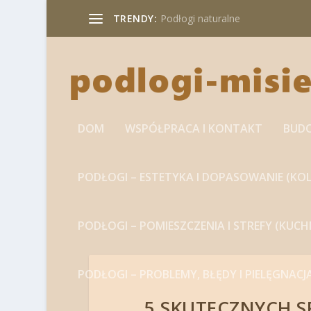
TRENDY:
Podłogi naturalne
DOM
WSPÓŁPRACA I KONTAKT
BUD
PODŁOGI – ESTETYKA I DOPASOWANIE (KOL
PODŁOGI – POMIESZCZENIA I STREFY (KUC
PODŁOGI – PROBLEMY, BŁĘDY I PIELĘGNACJ
5 SKUTECZNYCH S