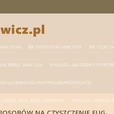
OWA I DOM
NIE TYLKO DOM I WNĘTRZE
NIE TYLKO 
OR, MEBLE, ŚWIATŁO)
PODŁOGI – MATERIAŁY I PORÓW
HNIA/ŁAZIENKA/SALON/SYPIALNIA/PRZEDPOKÓJ)
A (SMUGI, RYSY, KURZ, NAPRAWY)
PODŁOGI – WYBÓR I
POSOBÓW NA CZYSZCZENIE FUG