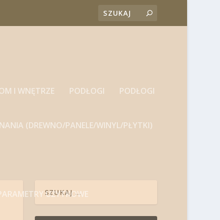
DOM I WNĘTRZE
PODŁOGI
PODŁOGI
NANIA (DREWNO/PANELE/WINYL/PŁYTKI)
 PARAMETRY UŻYTKOWE