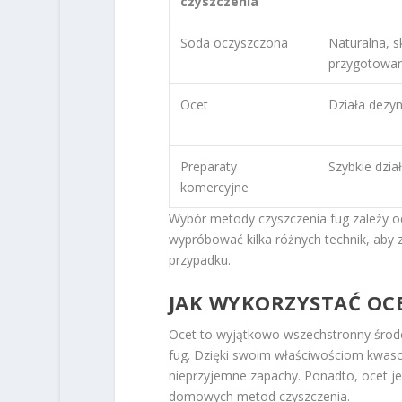
czyszczenia
Soda oczyszczona
Naturalna, s
przygotowan
Ocet
Działa dezyn
Preparaty
Szybkie dzia
komercyjne
Wybór metody czyszczenia fug zależy od
wypróbować kilka różnych technik, aby z
przypadku.
JAK WYKORZYSTAĆ OCE
Ocet to wyjątkowo wszechstronny środe
fug. Dzięki swoim właściwościom kwasow
nieprzyjemne zapachy. Ponadto, ocet je
domowych metod czyszczenia.