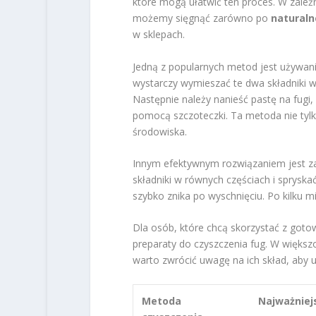
które mogą ułatwić ten proces. W zależn
możemy sięgnąć zarówno po
naturaln
w sklepach.
Jedną z popularnych metod jest używani
wystarczy wymieszać te dwa składniki w
Następnie należy nanieść pastę na fugi,
pomocą szczoteczki. Ta metoda nie tylko
środowiska.
Innym efektywnym rozwiązaniem jest za
składniki w równych częściach i spryska
szybko znika po wyschnięciu. Po kilku mi
Dla osób, które chcą skorzystać z goto
preparaty do czyszczenia fug. W większo
warto zwrócić uwagę na ich skład, aby 
Metoda
Najważniej