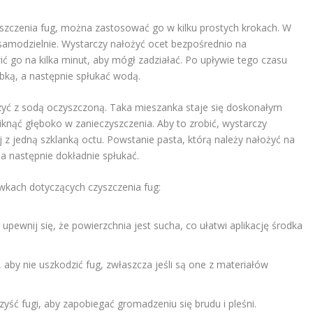
szczenia fug, można zastosować go w kilku prostych krokach. W
samodzielnie. Wystarczy nałożyć ocet bezpośrednio na
ć go na kilka minut, aby mógł zadziałać. Po upływie tego czasu
ąbką, a następnie spłukać wodą.
zyć z sodą oczyszczoną. Taka mieszanka staje się doskonałym
iknąć głęboko w zanieczyszczenia. Aby to zrobić, wystarczy
 z jedną szklanką octu. Powstanie pasta, którą należy nałożyć na
 a następnie dokładnie spłukać.
wkach dotyczących czyszczenia fug:
upewnij się, że powierzchnia jest sucha, co ułatwi aplikację środka
 aby nie uszkodzić fug, zwłaszcza jeśli są one z materiałów
czyść fugi, aby zapobiegać gromadzeniu się brudu i pleśni.