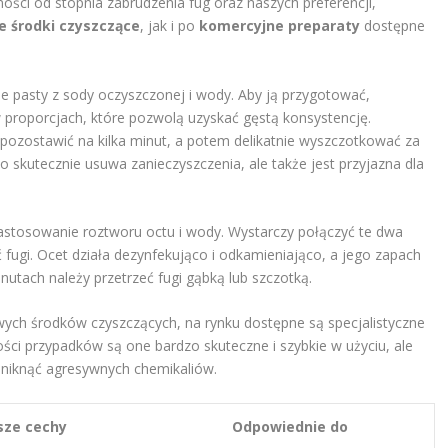
ości od stopnia zabrudzenia fug oraz naszych preferencji,
e środki czyszczące
, jak i po
komercyjne preparaty
dostępne
e pasty z sody oczyszczonej i wody. Aby ją przygotować,
 proporcjach, które pozwolą uzyskać gęstą konsystencję.
 pozostawić na kilka minut, a potem delikatnie wyszczotkować za
 skutecznie usuwa zanieczyszczenia, ale także jest przyjazna dla
stosowanie roztworu octu i wody. Wystarczy połączyć te dwa
ć fugi. Ocet działa dezynfekująco i odkamieniająco, a jego zapach
nutach należy przetrzeć fugi gąbką lub szczotką.
wych środków czyszczących, na rynku dostępne są specjalistyczne
ści przypadków są one bardzo skuteczne i szybkie w użyciu, ale
uniknąć agresywnych chemikaliów.
sze cechy
Odpowiednie do