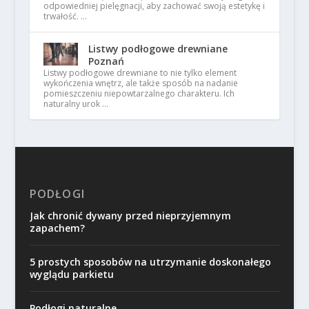
odpowiedniej pielęgnacji, aby zachować swoją estetykę i
trwałość. …
Listwy podłogowe drewniane
Poznań
Listwy podłogowe drewniane to nie tylko element
wykończenia wnętrz, ale także sposób na nadanie
pomieszczeniu niepowtarzalnego charakteru. Ich
naturalny urok …
PODŁOGI
Jak chronić dywany przed nieprzyjemnym
zapachem?
5 prostych sposobów na utrzymanie doskonałego
wyglądu parkietu
Podłogi naturalne