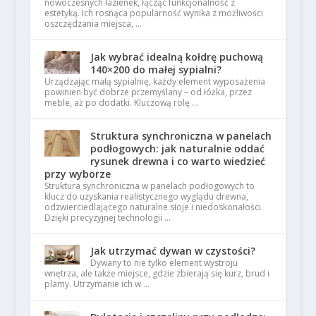
nowoczesnych łazienek, łącząc funkcjonalność z
estetyką. Ich rosnąca popularność wynika z możliwości
oszczędzania miejsca, …
Jak wybrać idealną kołdrę puchową
140×200 do małej sypialni?
Urządzając małą sypialnię, każdy element wyposażenia
powinien być dobrze przemyślany – od łóżka, przez
meble, aż po dodatki. Kluczową rolę …
Struktura synchroniczna w panelach
podłogowych: jak naturalnie oddać
rysunek drewna i co warto wiedzieć
przy wyborze
Struktura synchroniczna w panelach podłogowych to
klucz do uzyskania realistycznego wyglądu drewna,
odzwierciedlającego naturalne słoje i niedoskonałości.
Dzięki precyzyjnej technologii …
Jak utrzymać dywan w czystości?
Dywany to nie tylko element wystroju
wnętrza, ale także miejsce, gdzie zbierają się kurz, brud i
plamy. Utrzymanie ich w …