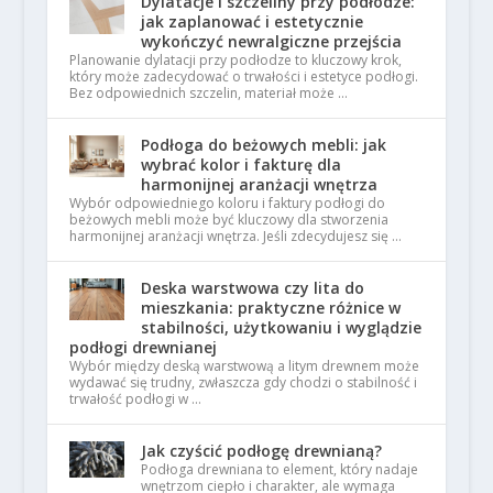
Dylatacje i szczeliny przy podłodze:
jak zaplanować i estetycznie
wykończyć newralgiczne przejścia
Planowanie dylatacji przy podłodze to kluczowy krok,
który może zadecydować o trwałości i estetyce podłogi.
Bez odpowiednich szczelin, materiał może …
Podłoga do beżowych mebli: jak
wybrać kolor i fakturę dla
harmonijnej aranżacji wnętrza
Wybór odpowiedniego koloru i faktury podłogi do
beżowych mebli może być kluczowy dla stworzenia
harmonijnej aranżacji wnętrza. Jeśli zdecydujesz się …
Deska warstwowa czy lita do
mieszkania: praktyczne różnice w
stabilności, użytkowaniu i wyglądzie
podłogi drewnianej
Wybór między deską warstwową a litym drewnem może
wydawać się trudny, zwłaszcza gdy chodzi o stabilność i
trwałość podłogi w …
Jak czyścić podłogę drewnianą?
Podłoga drewniana to element, który nadaje
wnętrzom ciepło i charakter, ale wymaga