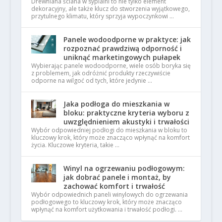
Drewniana ściana w sypialni to nie tylko element
dekoracyjny, ale także klucz do stworzenia wyjątkowego,
przytulnego klimatu, który sprzyja wypoczynkowi …
Panele wodoodporne w praktyce: jak
rozpoznać prawdziwą odporność i
uniknąć marketingowych pułapek
Wybierając panele wodoodporne, wiele osób boryka się
z problemem, jak odróżnić produkty rzeczywiście
odporne na wilgoć od tych, które jedynie …
Jaka podłoga do mieszkania w
bloku: praktyczne kryteria wyboru z
uwzględnieniem akustyki i trwałości
Wybór odpowiedniej podłogi do mieszkania w bloku to
kluczowy krok, który może znacząco wpłynąć na komfort
życia. Kluczowe kryteria, takie …
Winyl na ogrzewaniu podłogowym:
jak dobrać panele i montaż, by
zachować komfort i trwałość
Wybór odpowiednich paneli winylowych do ogrzewania
podłogowego to kluczowy krok, który może znacząco
wpłynąć na komfort użytkowania i trwałość podłogi. …